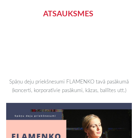
ATSAUKSMES
Spāņu deju priekšnesumi FLAMENKO tavā pasākumā
(koncerti, korporatīvie pasākumi, kāzas, ballītes utt.)