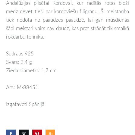
Andalūzijas pilsētai Kordovai, kur radītās rotas bieži
mēdz dēvēt tieši par kordoviešu filigrānu. Šī meistarība
tiek nodota no paaudzes paaudzē, lai gan mūsdienās
šādi meistari vairs nav daudz, kas prot strādāt tik smalkā
rokdarbu tehnikā.
Sudrabs 925
Svars: 2,4 g
Zieda diametrs: 1,7 cm
Art.: M-88451
Izgatavoti Spānijā