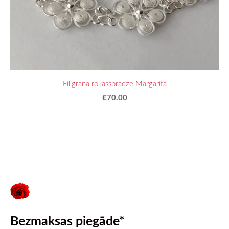
Filigrāna rokassprādze Margarita
€70.00
Bezmaksas piegāde*