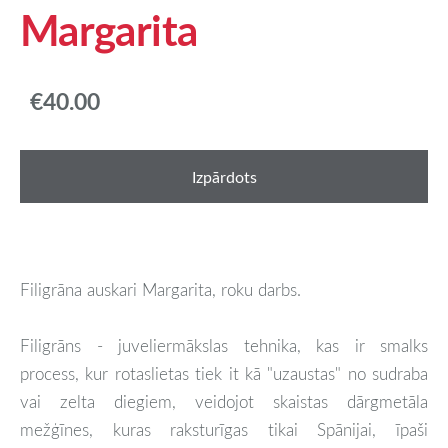
Margarita
€40.00
Izpārdots
Filigrāna auskari Margarita, roku darbs.
Filigrāns - juveliermākslas tehnika, kas ir smalks
process, kur rotaslietas tiek it kā "uzaustas" no sudraba
vai zelta diegiem, veidojot skaistas dārgmetāla
mežģīnes, kuras raksturīgas tikai Spānijai, īpaši