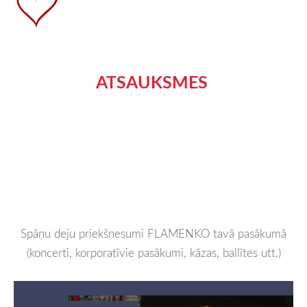
ATSAUKSMES
Spāņu deju priekšnesumi FLAMENKO tavā pasākumā
(koncerti, korporatīvie pasākumi, kāzas, ballītes utt.)